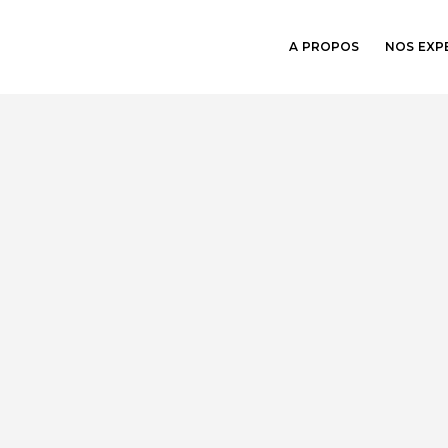
A PROPOS
NOS EXP
TS POUR
R
TES