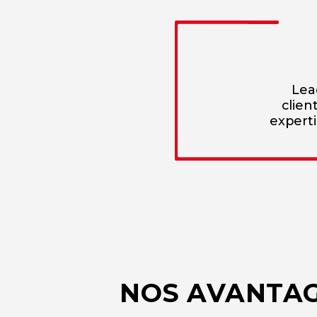
Lea
clien
experti
NOS AVANTA