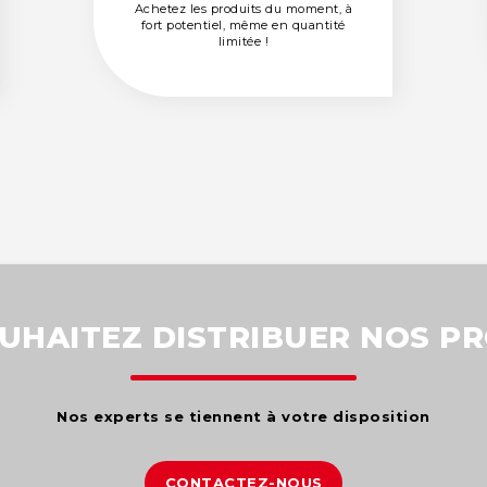
Achetez les produits du moment, à
Achetez les produits du moment, à
fort potentiel, même en quantité
fort potentiel, même en quantité
limitée !
limitée !
UHAITEZ DISTRIBUER NOS PR
Nos experts se tiennent à votre disposition
CONTACTEZ-NOUS