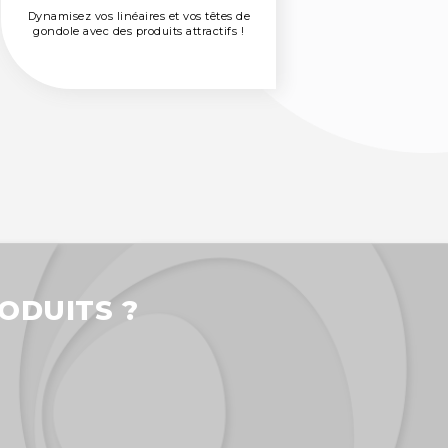
Dynamisez vos linéaires et vos têtes de
Dynamisez vos linéaires et vos têtes de
gondole avec des produits attractifs !
gondole avec des produits attractifs !
ODUITS ?