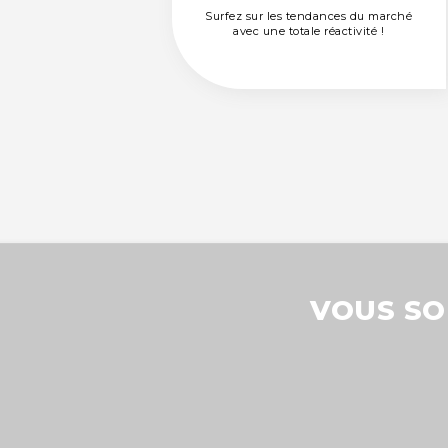
Surfez sur les tendances du marché
Surfez sur les tendances du marché
avec une totale réactivité !
avec une totale réactivité !
VOUS SO